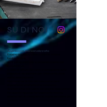
SU DI NOI
Approccio personalizzato
Il nostro approccio verso il cliente rimane
fondamentale,
ed è per questo che lo personalizziamo con
ognuno di voi.
In caso di rottura del vetro vi consigliamo sulle
procedure da adottare per l'intervento della
vostra assicurazione.
Facciamo noi le foto del caso come pure
stipuleremo un'offerta che invieremo
direttamente alla vostra compagnia assicurativa.
Per quanto riguarda l'arredamento interno,
saremo lieti di consigliarvi la miglior soluzione per
qualsiasi elemento in vetro scegliate, che sia il
bagno, la sala da pranzo, la cucina o il balcone.