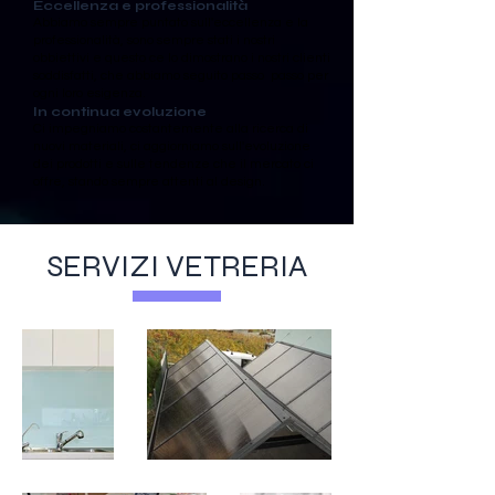
Eccellenza e professionalità
Abbiamo sempre puntato sull'eccellenza e la
professionalità, sono sempre stati i nostri
obbiettivi e questo ce lo dimostrano i nostri clienti
soddisfatti, che abbiamo seguito passo passo per
ogni loro esigenza.
In continua evoluzione
Ci impegniamo costantemente alla ricerca di
nuovi materiali, ci aggiorniamo sull'evoluzione
dei prodotti e sulle tendenze che il mercato ci
offre, stando sempre attenti al design.
SERVIZI VETRERIA