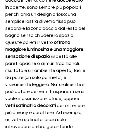
doccia
 in vetro, come le 
docce walk-
in
 aperte, sono sempre più popolari 
per chi ama un design arioso: una 
semplice lastra di vetro fissa può 
separare la zona doccia dal resto del 
bagno senza chiudere lo spazio. 
Queste pareti in vetro 
offrono 
maggiore luminosità e una maggiore 
sensazione di spazio
 rispetto alle 
pareti opache o ai muri tradizionali. Il 
risultato è un ambiente aperto, facile 
da pulire (un solo pannello!) e 
visivamente leggero. Naturalmente si 
può optare per vetri trasparenti se si 
vuole massimizzare la luce, oppure 
vetri satinati o decorati
 per ottenere 
più privacy e carattere. Ad esempio, 
un vetro satinato lascia solo 
intravedere ombre garantendo 