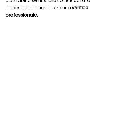
più stabili o se l’installazione è datata, 
è consigliabile richiedere una 
verifica 
professionale
.
Intervenire in anticipo permette di 
prevenire problemi più seri e di 
sostituire soluzioni obsolete con vetri 
più sicuri, performanti e 
in linea con gli 
standard attuali
.